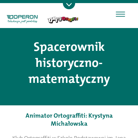
Spacerownik
historyczno-
matematyczny
Animator Ortograffiti: Krystyna
Michałowska
Klub Ortograffiti w Szkole Podstawowej im. Jana