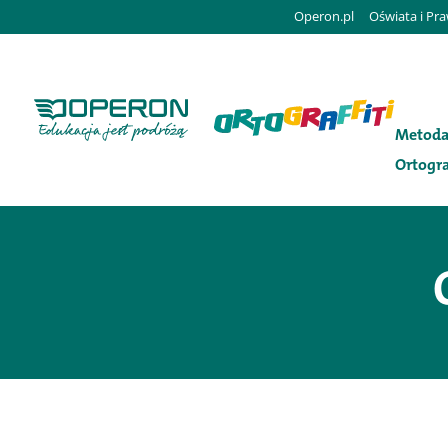
Operon.pl
Oświata i Pr
Metod
Ortogra