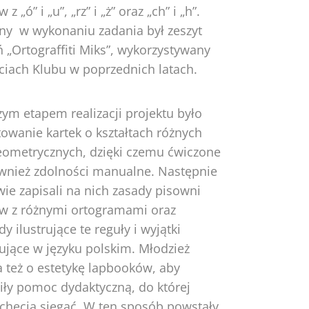
z „ó” i „u”, „rz” i „ż” oraz „ch” i „h”.
y w wykonaniu zadania był zeszyt
 „Ortograffiti Miks”, wykorzystywany
ęciach Klubu w poprzednich latach.
ym etapem realizacji projektu było
owanie kartek o kształtach różnych
geometrycznych, dzięki czemu ćwiczone
ównież zdolności manualne. Następnie
ie zapisali na nich zasady pisowni
w z różnymi ortogramami oraz
dy ilustrujące te reguły i wyjątki
ujące w języku polskim. Młodzież
a też o estetykę lapbooków, aby
iły pomoc dydaktyczną, do której
 chęcią sięgać. W ten sposób powstały