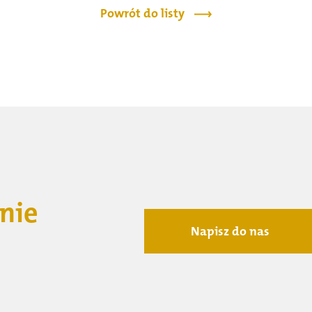
Powrót do listy
nie
Napisz do nas