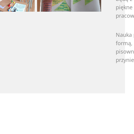
piękne
pracown
Nauka p
formą,
pisown
przynie