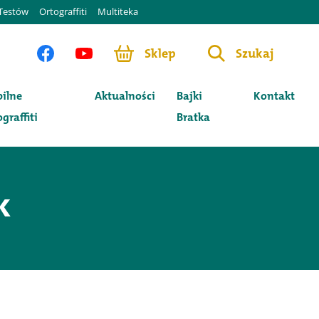
Testów
Ortograffiti
Multiteka
Sklep
Szukaj
ilne
Aktualności
Bajki
Kontakt
graffiti
Bratka
k