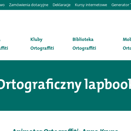
awo
Zamówienia dotacyjne
Deklaracje
Kursy internetowe
Generator 
a
Kluby
Biblioteka
Mob
ffiti
Ortograffiti
Ortograffiti
Orto
Ortograficzny lapboo