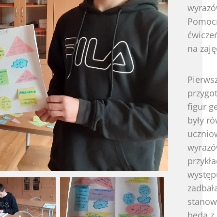
wyrazów 
Pomocn
ćwiczeń
na zaj
Pierwsz
przygot
figur 
były r
uczniow
wyrazó
przykła
występ
zadbał
stanow
będą z