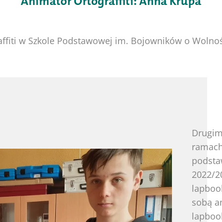
Animator Ortograffiti: Anna Krupa
affiti w Szkole Podstawowej im. Bojowników o Wolno
Drugim
ramach 
podsta
2022/2
lapboo
sobą a
lapboo