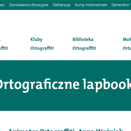
awo
Zamówienia dotacyjne
Deklaracje
Kursy internetowe
Generator 
a
Kluby
Biblioteka
Mob
ffiti
Ortograffiti
Ortograffiti
Orto
rtograficzne lapboo