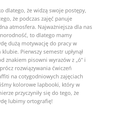
ko dlatego, że widzą swoje postępy,
tego, że podczas zajęć panuje
na atmosfera. Najważniejsza dla nas
óżnorodność, to dlatego mamy
dę dużą motywację do pracy w
 klubie. Pierwszy semestr upłynął
d znakiem pisowni wyrazów z „ó” i
 oprócz rozwiązywania ćwiczeń
ffiti na cotygodniowych zajęciach
liśmy kolorowe lapbooki, który w
ierze przyczyniły się do tego, że
dę lubimy ortografię!