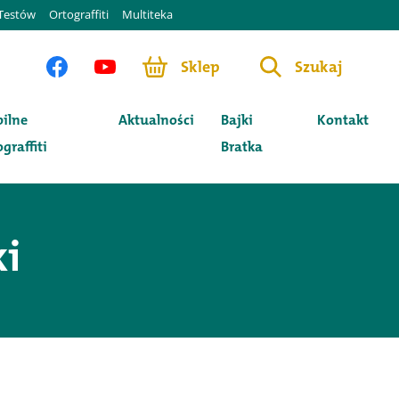
Testów
Ortograffiti
Multiteka
Sklep
Szukaj
ilne
Aktualności
Bajki
Kontakt
graffiti
Bratka
ki