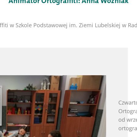
Animator Ortograffiti: Anna Woźniak
ffiti w Szkole Podstawowej im. Ziemi Lubelskiej w 
Czwart
Ortogra
od wrze
ortogra