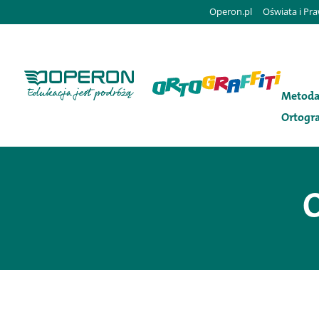
Operon.pl
Oświata i Pr
Metod
Ortogra
O