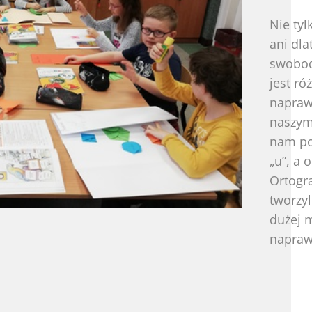
Nie tyl
ani dla
swobod
jest r
napraw
naszym
nam po
„u”, a
Ortogra
tworzy
dużej m
napraw