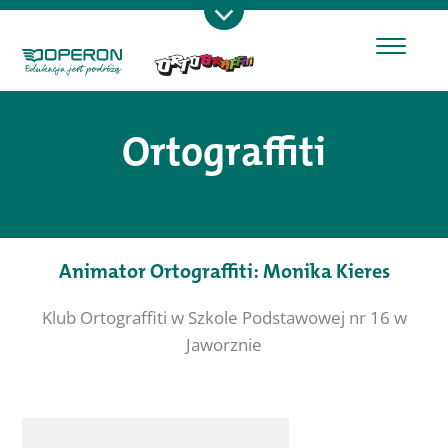
Ortograffiti
Animator Ortograffiti: Monika Kieres
Klub Ortograffiti w Szkole Podstawowej nr 16 w
Jaworznie