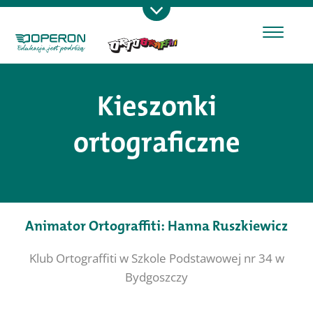
Kieszonki
ortograficzne
Animator Ortograffiti: Hanna Ruszkiewicz
Klub Ortograffiti w Szkole Podstawowej nr 34 w
Bydgoszczy