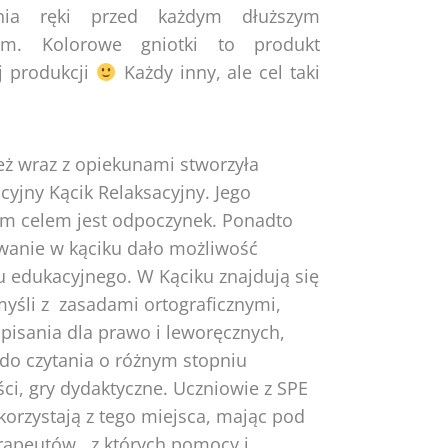
enia ręki przed każdym dłuższym
iem. Kolorowe gniotki to produkt
j produkcji
Każdy inny, ale cel taki
eż wraz z opiekunami stworzyła
yjny Kącik Relaksacyjny. Jego
m celem jest odpoczynek. Ponadto
wanie w kąciku dało możliwość
u edukacyjnego. W Kąciku znajdują się
yśli z zasadami ortograficznymi,
pisania dla prawo i leworęcznych,
 do czytania o różnym stopniu
ci, gry dydaktyczne. Uczniowie z SPE
korzystają z tego miejsca, mając pod
erapeutów, z których pomocy i