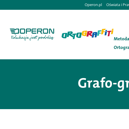
Operon.pl
Oświata i Pr
Metod
Ortogra
Grafo-gn