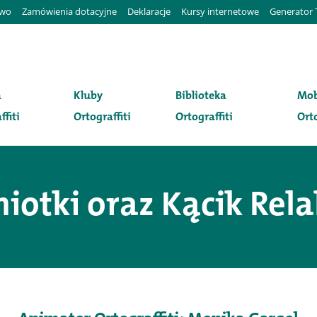
awo
Zamówienia dotacyjne
Deklaracje
Kursy internetowe
Generator 
a
Kluby
Biblioteka
Mob
ffiti
Ortograffiti
Ortograffiti
Orto
iotki oraz Kącik Rel