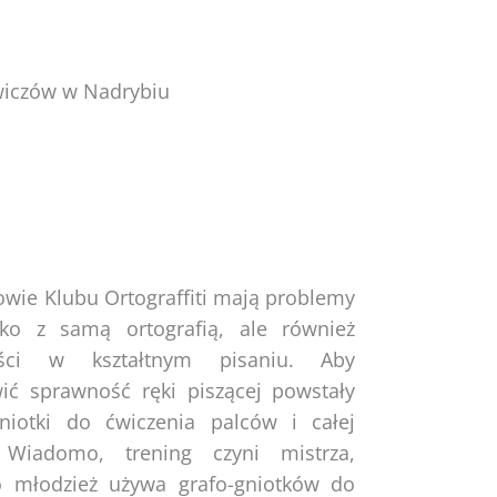
owiczów w Nadrybiu
owie Klubu Ortograffiti mają problemy
lko z samą ortografią, ale również
ości w kształtnym pisaniu. Aby
ić sprawność ręki piszącej powstały
gniotki do ćwiczenia palców i całej
 Wiadomo, trening czyni mistrza,
o młodzież używa grafo-gniotków do