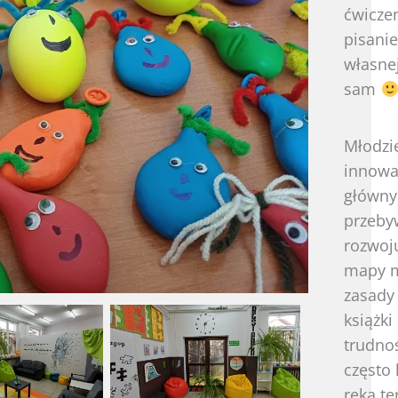
ćwicz
pisan
własne
sam
Młodzi
innowac
główny
przeby
rozwoj
mapy m
zasady 
książki
trudnoś
często 
ręką t