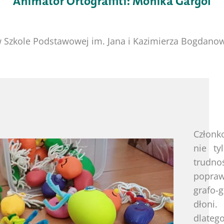
Animator Ortograffiti: Monika Gargol
 w Szkole Podstawowej im. Jana i Kazimierza Bogdan
Członk
nie ty
trudn
popraw
grafo-
dłoni.
dlateg