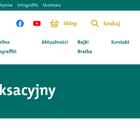
Testów
Ortograffiti
Multiteka
Sklep
Szukaj
ilne
Aktualności
Bajki
Kontakt
graffiti
Bratka
aksacyjny