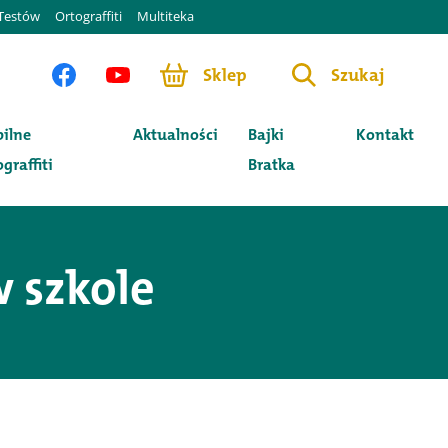
Testów
Ortograffiti
Multiteka
Sklep
Szukaj
ilne
Aktualności
Bajki
Kontakt
graffiti
Bratka
 szkole