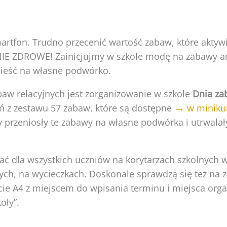
artfon. Trudno przecenić wartość zabaw, które aktywi
NIE ZDROWE! Zainicjujmy w szkole modę na zabawy ana
nieść na własne podwórko.
w relacyjnych jest zorganizowanie w szkole
Dnia za
→
 z zestawu 57 zabaw, które są dostępne
w miniku
by przeniosły te zabawy na własne podwórka i utrwala
la wszystkich uczniów na korytarzach szkolnych w 
jnych, na wycieczkach. Doskonale sprawdzą się też na
macie A4 z miejscem do wpisania terminu i miejsca or
oły”.