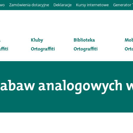
awo
Zamówienia dotacyjne
Deklaracje
Kursy internetowe
Generator 
a
Kluby
Biblioteka
Mob
ffiti
Ortograffiti
Ortograffiti
Orto
zabaw analogowych w