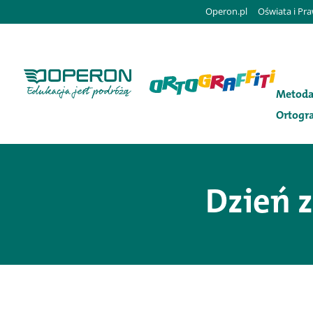
Operon.pl
Oświata i Pr
Metod
Ortogra
Dzień 