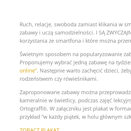
Ruch, relacje, swoboda zamiast klikania w sm
zabawy i uczą samodzielności. I SĄ ZWYCZAJ
korzystania ze smartfona i które można prze
Świetnym sposobem na popularyzowanie zaba
Proponujemy wybrać jedną zabawę na tydzień
online”
. Następnie warto zachęcić dzieci, że
rodzeństwem czy rówieśnikami.
Zaproponowane zabawy można przeprowadzać d
kameralnie w świetlicy, podczas zajęć lekcy
Ortograffiti. W załączniku jest plakat w for
przykład “w każdy piątek, w holu głównym szk
ZOBACZ PLAKAT